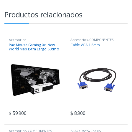
Productos relacionados
Accesorios
Accesorios
,
COMPONENTES
Pad Mouse Gaming Xxl New
Cable VGA 1.8mts
World Map Extra Largo 80cm x
30cm
$
59.900
$
8.900
Accesorios
,
COMPONENTES
BLACKDAYS
,
Chasis
,