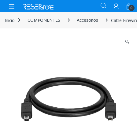
Skip to navigation
Skip to content
Open
0
Inicio
COMPONENTES
Accesorios
Cable Firewir
🔍