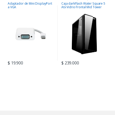
COMPONENTES
Adaptador de Mini DisplayPort
Caja darkFlash Water Square 5
a VGA
Atx Vidrio Frontal Mid Tower
$
19.900
$
239.000