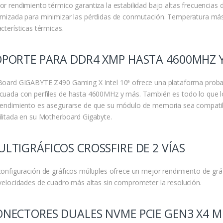
or rendimiento térmico garantiza la estabilidad bajo altas frecuencias
imizada para minimizar las pérdidas de conmutación. Temperatura m
cterísticas térmicas.
OPORTE PARA DDR4 XMP HASTA 4600MHZ 
Board GIGABYTE Z490 Gaming X Intel 10ª ofrece una plataforma proba
cuada con perfiles de hasta 4600MHz y más. También es todo lo que l
rendimiento es asegurarse de que su módulo de memoria sea compatib
ilitada en su Motherboard Gigabyte.
LTIGRÁFICOS CROSSFIRE DE 2 VÍAS
configuración de gráficos múltiples ofrece un mejor rendimiento de grá
 velocidades de cuadro más altas sin comprometer la resolución.
ONECTORES DUALES NVME PCIE GEN3 X4 M