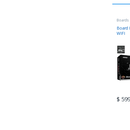
Boards
Board
WIFI
$
599