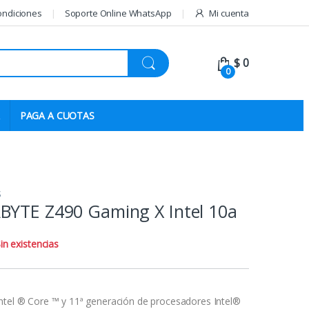
ondiciones
Soporte Online WhatsApp
Mi cuenta
$
0
0
PAGA A CUOTAS
S
BYTE Z490 Gaming X Intel 10a
in existencias
ntel ® Core ™ y 11ª generación de procesadores Intel®