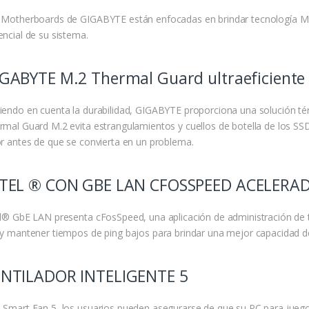
 Motherboards de GIGABYTE están enfocadas en brindar tecnología M.2
encial de su sistema.
GABYTE M.2 Thermal Guard ultraeficiente
iendo en cuenta la durabilidad, GIGABYTE proporciona una solución té
rmal Guard M.2 evita estrangulamientos y cuellos de botella de los SSD 
or antes de que se convierta en un problema.
TEL ® CON GBE LAN CFOSSPEED ACELERA
el® GbE LAN presenta cFosSpeed, una aplicación de administración de tr
 y mantener tiempos de ping bajos para brindar una mejor capacidad 
NTILADOR INTELIGENTE 5
 Smart Fan 5, los usuarios pueden asegurarse de que su PC para jueg