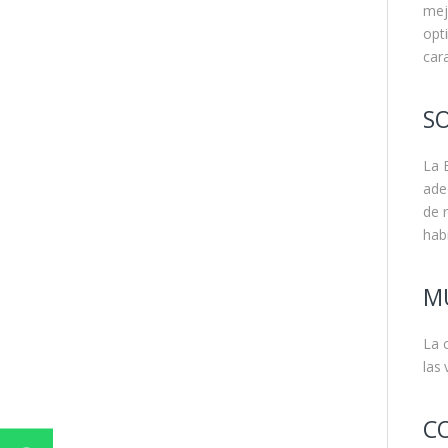
mej
opt
cara
S
La 
ade
de 
hab
MU
La 
las
C