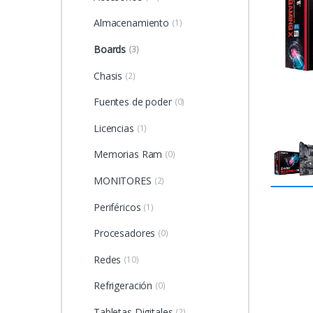
Almacenamiento
(1)
Boards
(3)
Chasis
(2)
Fuentes de poder
(0)
Licencias
(1)
Memorias Ram
(0)
MONITORES
(2)
Periféricos
(1)
Procesadores
(0)
Redes
(10)
Refrigeración
(0)
Tabletas Digitales
(2)