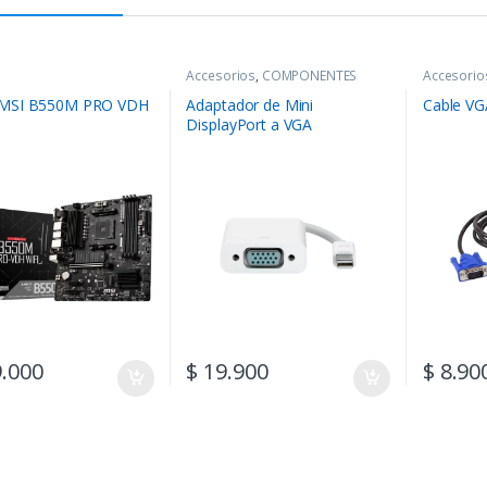
Accesorios
,
COMPONENTES
Accesorio
 MSI B550M PRO VDH
Adaptador de Mini
Cable VG
DisplayPort a VGA
.000
$
19.900
$
8.90