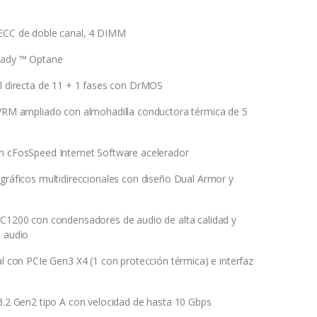
 ECC de doble canal, 4 DIMM
eady ™ Optane
al directa de 11 + 1 fases con DrMOS
 VRM ampliado con almohadilla conductora térmica de 5
n cFosSpeed Internet Software acelerador
 gráficos multidireccionales con diseño Dual Armor y
LC1200 con condensadores de audio de alta calidad y
e audio
al con PCIe Gen3 X4 (1 con protección térmica) e interfaz
 3.2 Gen2 tipo A con velocidad de hasta 10 Gbps