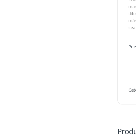
man
dif
más
sea
Pue
Cat
Produ