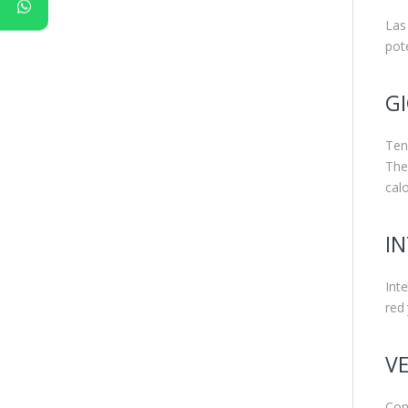
Las
pot
GI
Ten
The
cal
IN
Int
red
VE
Con