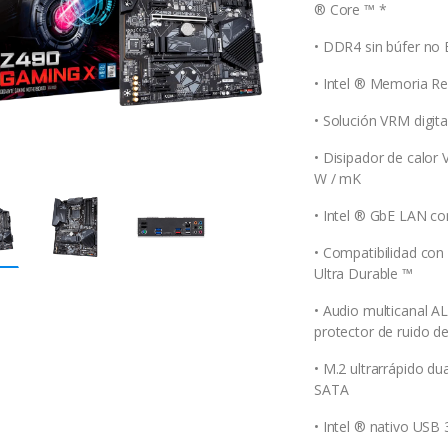
® Core ™ *
• DDR4 sin búfer no
• Intel ® Memoria R
• Solución VRM digit
• Disipador de calor
W / mK
• Intel ® GbE LAN co
• Compatibilidad con
Ultra Durable ™
• Audio multicanal A
protector de ruido d
• M.2 ultrarrápido du
SATA
• Intel ® nativo USB