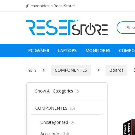
Skip to navigation
Skip to content
¡Bienvenidos a ResetStore!
Search fo
PC GAMER
LAPTOPS
MONITORES
COMPO
Inicio
COMPONENTES
Boards
Show All Categories
COMPONENTES
(35)
Uncategorized
(0)
Accesorios
(14)