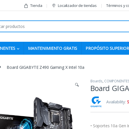
Tienda
Localizador de tiendas
Términos y c
r:
NENTES
MANTENIMIENTO GRATIS
PROPÓSITO SUPERIOR
Board GIGABYTE Z490 Gaming X Intel 10a
Boards
,
COMPONENTE
🔍
Board GIGA
Availability:
S
• Soportes 10a Gen I