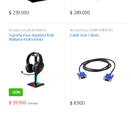
$
239.000
$
289.000
Accesorios
,
BLACKDAYS
,
Accesorios
,
COMPONENTES
COMPONENTES
,
Periféricos
Soporte Para diadema RGB
Cable VGA 1.8mts
Wattana Andromeda
-
60%
$
39.900
$
8.900
$
99.000