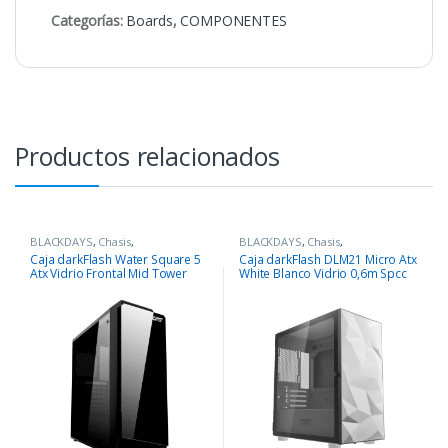
Categorías:
Boards
,
COMPONENTES
Productos relacionados
BLACKDAYS
,
Chasis
,
BLACKDAYS
,
Chasis
,
COMPONENTES
COMPONENTES
Caja darkFlash Water Square 5
Caja darkFlash DLM21 Micro Atx
Atx Vidrio Frontal Mid Tower
White Blanco Vidrio 0,6m Spcc