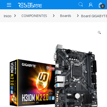
Skip to navigation
Skip to content
Open
0
Inicio
COMPONENTES
Boards
Board GIGABYTE 
🔍