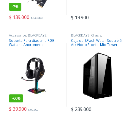
-
7%
$
139.000
$
19.900
$
149.000
Accesorios
,
BLACKDAYS
,
BLACKDAYS
,
Chasis
,
COMPONENTES
,
Periféricos
COMPONENTES
Soporte Para diadema RGB
Caja darkFlash Water Square 5
Wattana Andromeda
Atx Vidrio Frontal Mid Tower
-
60%
$
39.900
$
239.000
$
99.000