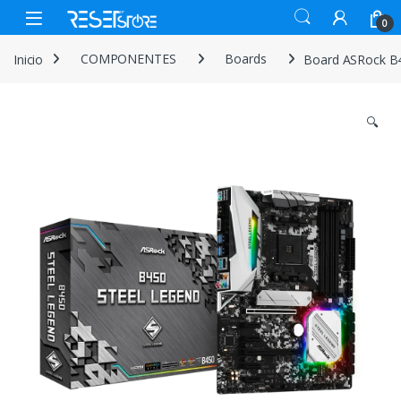
Skip to navigation
Skip to content
Open
0
Inicio
COMPONENTES
Boards
Board ASRock B
🔍