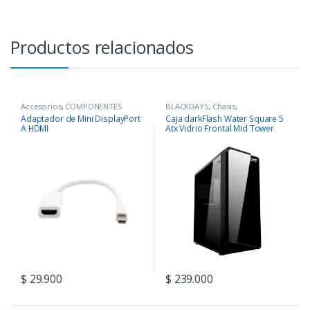
Productos relacionados
Accesorios
,
COMPONENTES
BLACKDAYS
,
Chasis
,
COMPONENTES
Adaptador de Mini DisplayPort
Caja darkFlash Water Square 5
A HDMI
Atx Vidrio Frontal Mid Tower
$
29.900
$
239.000