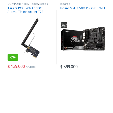
COMPONENTES
,
Redes
,
Redes
Boards
Tarjeta PCI-E Wifi AC600 1
Board MSI B550M PRO VDH WIFI
Antena TP-link Archer T2E
-
7%
$
139.000
$
599.000
$
149.000