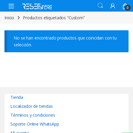
Skip to navigation
Skip to content
Open
0
Inicio
Productos etiquetados “Custom”
No se han encontrado productos que coincidan con tu
selección.
Tienda
Localizador de tiendas
Términos y condiciones
Soporte Online WhatsApp
Mi cuenta