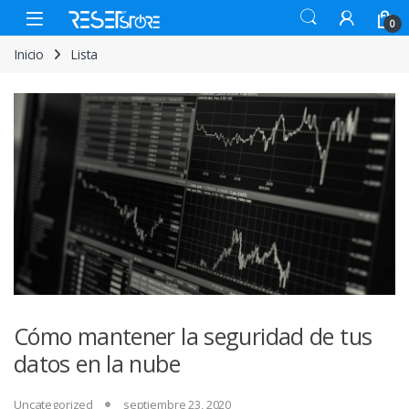
Skip to navigation
Skip to content
Open
0
Inicio
Lista
Cómo mantener la seguridad de tus
datos en la nube
Uncategorized
septiembre 23, 2020